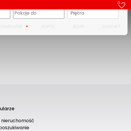
0
apa
Piętro
ORMULARZE
ZESPÓŁ
BLOG
KONTAKT
ularze
ś nieruchomość
 poszukiwanie