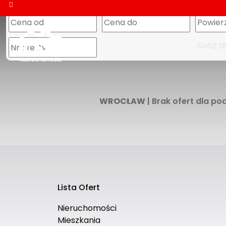
CHCĘ S
WROCŁAW
| Brak ofert dla p
Lista Ofert
Nieruchomości
Mieszkania