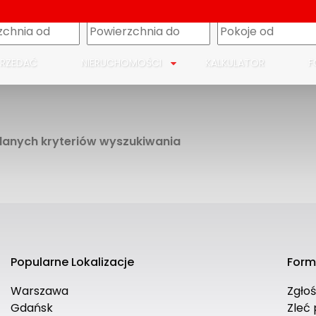
m
PRZEDAĆ
NIERUCHOMOŚCI
KALKULATOR
F
odanych kryteriów wyszukiwania
Popularne Lokalizacje
Form
Warszawa
Zgło
Gdańsk
Zleć