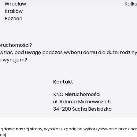
Wrocław
Kalku
Kraków
Poznań
ieruchomości?
y wziąć pod uwagę podczas wyboru domu dla dużej rodzin
na wynajem?
Kontakt
KNC Nieruchomości
ul. Adama Mickiewicza 5
34-200 Sucha Beskidzka
(+48) 33 874 41 43
lądanie naszej strony, wyrażasz zgodę na wykorzystywanie przez na
sb@knc.com.pl
cej