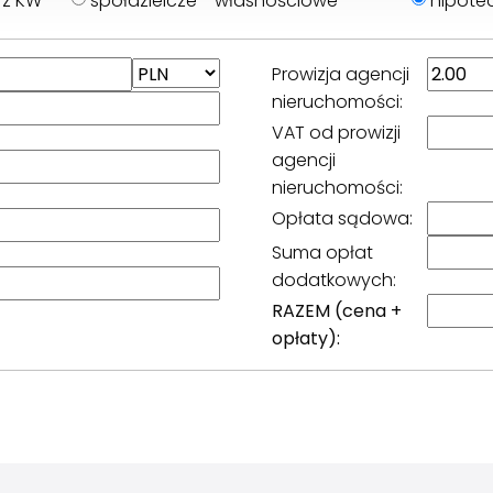
 z KW
spółdzielcze - własnościowe
hipotec
Prowizja agencji
nieruchomości:
VAT od prowizji
agencji
nieruchomości:
Opłata sądowa:
Suma opłat
dodatkowych:
RAZEM (cena +
opłaty):