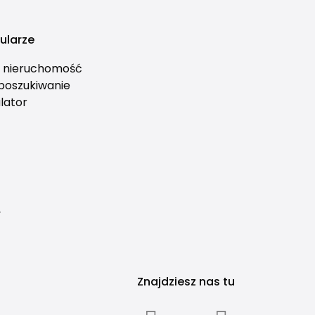
ularze
ś nieruchomość
 poszukiwanie
lator
y
Znajdziesz nas tu