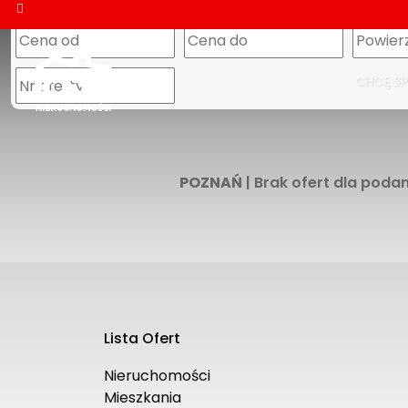
CHCĘ S
POZNAŃ
| Brak ofert dla poda
Lista Ofert
Nieruchomości
Mieszkania