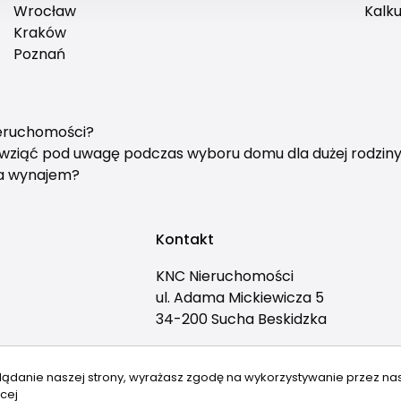
Wrocław
Kalku
Kraków
Poznań
ieruchomości?
y wziąć pod uwagę podczas wyboru domu dla dużej rodzin
na wynajem?
Kontakt
KNC Nieruchomości
ul. Adama Mickiewicza 5
34-200 Sucha Beskidzka
(+48) 33 874 41 43
lądanie naszej strony, wyrażasz zgodę na wykorzystywanie przez na
sb@knc.com.pl
cej