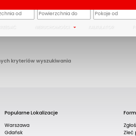
m
PRZEDAĆ
NIERUCHOMOŚCI
KALKULATOR
F
nych kryteriów wyszukiwania
Popularne Lokalizacje
Form
Warszawa
Zgło
Gdańsk
Zleć