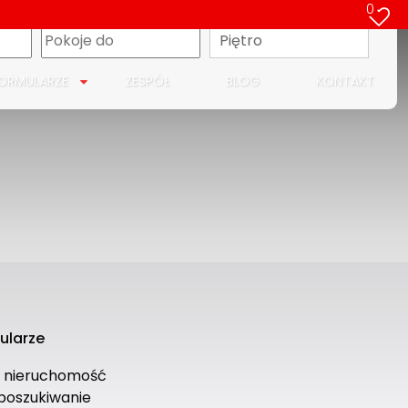
0
apa
Piętro
ORMULARZE
ZESPÓŁ
BLOG
KONTAKT
ularze
ś nieruchomość
 poszukiwanie